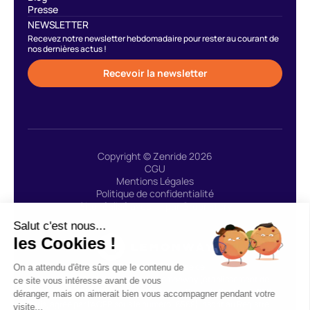
Presse
NEWSLETTER
Recevez notre newsletter hebdomadaire pour rester au courant de
nos dernières actus !
Recevoir la newsletter
Copyright © Zenride 2026
CGU
Mentions Légales
Politique de confidentialité
Site réalisé avec 🩷 par Greenstory
Salut c'est nous...
les Cookies !
ZENRIDE fait appel au prestataire de service de
On a attendu d'être sûrs que le contenu de
paiement LEMONWAY : « Agent de Lemonway (établissement de
ce site vous intéresse avant de vous
paiement dont le siège social est situé au 8, rue du Sentier 75002
déranger, mais on aimerait bien vous accompagner pendant votre
Paris, agréé par l’ACPR sous le numéro 16568) inscrit au Registre
visite...