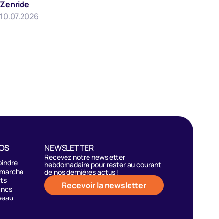
Zenride
10.07.2026
POS
NEWSLETTER
Recevez notre newsletter
oindre
hebdomadaire pour rester au courant
émarche
de nos dernières actus !
nts
Recevoir la newsletter
ancs
seau