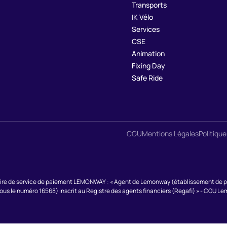
Transports
IK Vélo
Services
CSE
Animation
Fixing Day
Safe Ride
CGU
Mentions Légales
Politique
ire de service de paiement LEMONWAY : « Agent de Lemonway (établissement de paie
sous le numéro 16568) inscrit au Registre des agents financiers (Regafi) » - CGU L