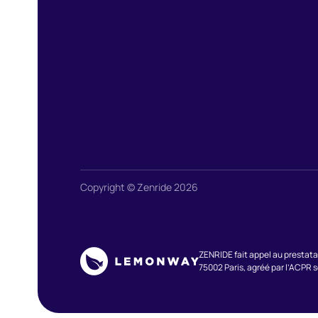
Copyright © Zenride 2026
ZENRIDE fait appel au prestata
75002 Paris, agréé par l’ACPR 