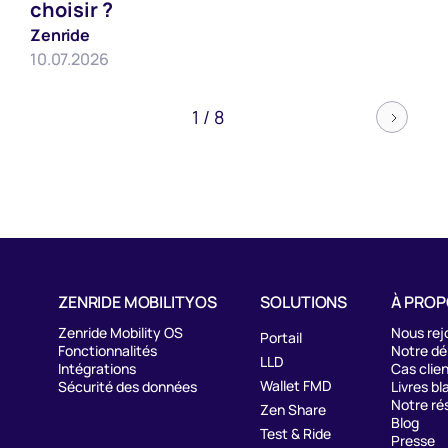
choisir ?
Zenride
10.07.2026
1 / 8
ZENRIDE MOBILITY OS
SOLUTIONS
À PRO
Zenride Mobility OS
Nous rej
Portail
Fonctionnalités
Notre d
LLD
Intégrations
Cas clie
Wallet FMD
Sécurité des données
Livres bl
Notre ré
Zen Share
Blog
Test & Ride
Presse