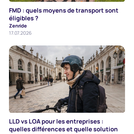
FMD : quels moyens de transport sont
Employeurs
éligibles ?
Zenride
17.07.2026
LLD vs LOA pour les entreprises :
Employeurs
quelles différences et quelle solution