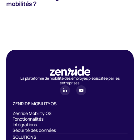
mobilités ?
Le service Zenride est cumulable avec les autres dispositifs de
transport sans limite d’exonération de charges sociales et
patronales.
La plateforme de mobilité des employés plébiscitée par les
entreprises.
ZENRIDE MOBILITY OS
Zenride Mobility OS
Fonctionnalités
Intégrations
Sécurité des données
SOLUTIONS