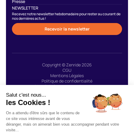
Presse
NEWSLETTER
Recevez notre newsletter hebdomadaire pour rester au courant de
nos dernières actus !
Recevoir la newsletter
Copyright © Zenride 2026
CGU
Mentions Légales
Politique de confidentialité
Site réalisé avec 🩷 par Greenstory
Salut c'est nous...
les Cookies !
ZENRIDE fait appel au prestataire de service de
On a attendu d'être sûrs que le contenu de
paiement LEMONWAY : « Agent de Lemonway (établissement de
ce site vous intéresse avant de vous
paiement dont le siège social est situé au 8, rue du Sentier 75002
déranger, mais on aimerait bien vous accompagner pendant votre
Paris, agréé par l’ACPR sous le numéro 16568) inscrit au Registre
visite...