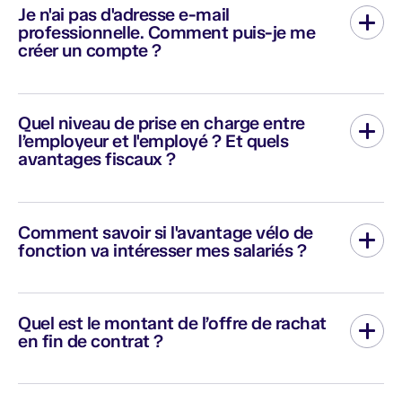
"Inscription" sur cette page ou remplissez le
formulaire de
Je n'ai pas d'adresse e-mail
contact
, en indiquant le nom de votre employeur. Nous
professionnelle. Comment puis-je me
reviendrons vers vous avec le bon lien.
créer un compte ?
Si vous ne disposez pas d’adresse e-mail professionnelle, alors
vous pouvez utiliser votre adresse e-mail personnelle. Si
Quel niveau de prise en charge entre
toutefois vous ne parvenez pas à créer votre compte avec votre
l’employeur et l'employé ? Et quels
adresse personnelle, contactez nous via le
formulaire de
avantages fiscaux ?
contact
.
L'employeur peut mettre en place l'avantage vélo sans y dédier
de budget. Il peut également décider de participer avec un
Comment savoir si l'avantage vélo de
montant fixe mensuel par vélo, par exemple 40€/mois, ou
fonction va intéresser mes salariés ?
10€/mois, c'est totalement flexible.
Afin de mesurer l’engouement en interne dans les entreprises,
Zenride propose un outil de sondage gratuit.
Quel est le montant de l’offre de rachat
en fin de contrat ?
Nous nous engageons à vous faire une offre de rachat à hauteur