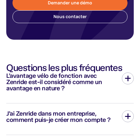
Demander une démo
Nous contacter
Questions les plus fréquentes
L'avantage vélo de fonction avec
Zenride est-il considéré comme un
avantage en nature ?
La location d’un vélo personnel n’est pas considérée comme un
avantage en nature selon l’URSSAF. L’entreprise n’aura pas de
J'ai Zenride dans mon entreprise,
charges et le salarié ne sera prélevé de cotisations sociales ni
comment puis-je créer mon compte ?
imposé.
Pour créer votre compte Zenride, cliquez sur "Mon espace" puis