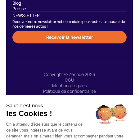
Blog
Presse
NEWSLETTER
Recevez notre newsletter hebdomadaire pour rester au courant de
nos dernières actus !
Recevoir la newsletter
Copyright © Zenride 2026
CGU
Mentions Légales
Politique de confidentialité
Site réalisé avec 🩷 par Greenstory
Salut c'est nous...
les Cookies !
ZENRIDE fait appel au prestataire de service de
On a attendu d'être sûrs que le contenu de
paiement LEMONWAY : « Agent de Lemonway (établissement de
ce site vous intéresse avant de vous
paiement dont le siège social est situé au 8, rue du Sentier 75002
déranger, mais on aimerait bien vous accompagner pendant votre