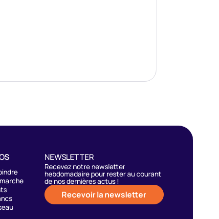
POS
NEWSLETTER
Recevez notre newsletter
oindre
hebdomadaire pour rester au courant
émarche
de nos dernières actus !
nts
Recevoir la newsletter
ancs
seau