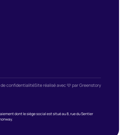
 de confidentialité
Site réalisé avec 🩷 par Greenstory
ment dont le siège social est situé au 8, rue du Sentier
emonway.
s réglementations. Personnalisez vos préférences pour contrôler