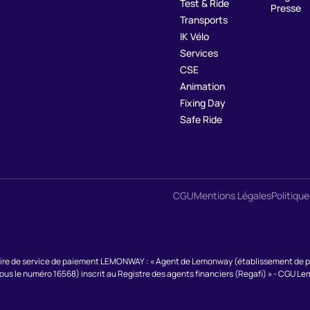
Test & Ride
Presse
Transports
IK Vélo
Services
CSE
Animation
Fixing Day
Safe Ride
CGU
Mentions Légales
Politique
ire de service de paiement LEMONWAY : « Agent de Lemonway (établissement de paie
sous le numéro 16568) inscrit au Registre des agents financiers (Regafi) » - CGU L
s Options
ètres de confidentialité, en garantissant la conformité avec le