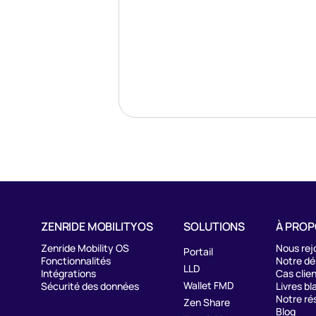
ZENRIDE MOBILITY OS
SOLUTIONS
À PRO
Zenride Mobility OS
Nous rej
Portail
Fonctionnalités
Notre d
LLD
Intégrations
Cas clie
Wallet FMD
Sécurité des données
Livres bl
Notre ré
Zen Share
Blog