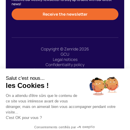
news!
Receive the newsletter
Copyright © Zenride 2026
GCU
Legal notices
Confidentiality policy
Site created with 🩷 by Greenstory
Salut c'est nous...
les Cookies !
ZENRIDE uses the payment service provider LEMONWAY:
On a attendu d'être sûrs que le contenu de
“Lemonway agent (payment institution whose head office is
ce site vous intéresse avant de vous
located at 8, rue du Sentier 75002 Paris, approved by the ACPR
déranger, mais on aimerait bien vous accompagner pendant votre
under number 16568) registered in the Register of Financial Agents
visite...
(Regafi)” - CGU Lemonway.
C'est OK pour vous ?
Consentements certifiés par