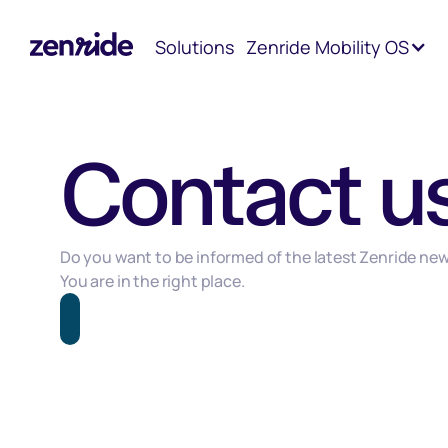
Homepage
Newsletter subscription
Solutions
Zenride Mobility OS
Contact u
Do you want to be informed of the latest Zenride ne
You are in the right place.