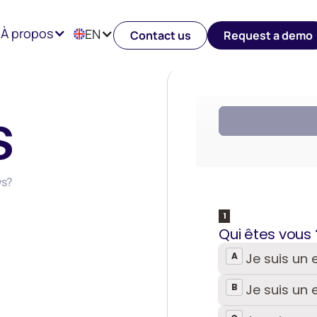
À propos
EN
Contact us
Request a demo
s
ws?