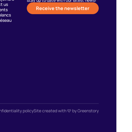
stay up to date with our latest news!
t us
Receive the newsletter
ents
blancs
réseau
fidentiality policy
Site created with 🩷 by Greenstory