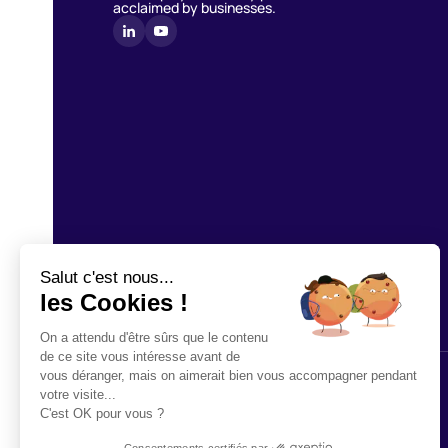
acclaimed by businesses.
Salut c'est nous...
les Cookies !
On a attendu d'être sûrs que le contenu
de ce site vous intéresse avant de
Copyright © Zenride 2026
vous déranger, mais on aimerait bien vous accompagner pendant
votre visite...
C'est OK pour vous ?
Consentements certifiés par