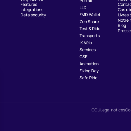
Portail
Features
Contac
LLD
Integrations
Cas cli
FMD Wallet
Data security
Livres 
Notre 
Zen Share
Blog
Test & Ride
Presse
Transports
IK Vélo
Services
CSE
Animation
Fixing Day
Safe Ride
GCU
Legal notices
Con