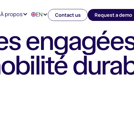
À propos
EN
Contact us
Request a demo
ses engagées
obilité durab