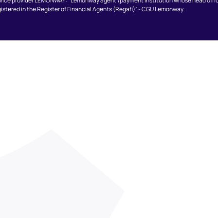
ice provider LEMONWAY: “Lemonway agent (payment institution whose head office is
stered in the Register of Financial Agents (Regafi)” - CGU Lemonway.