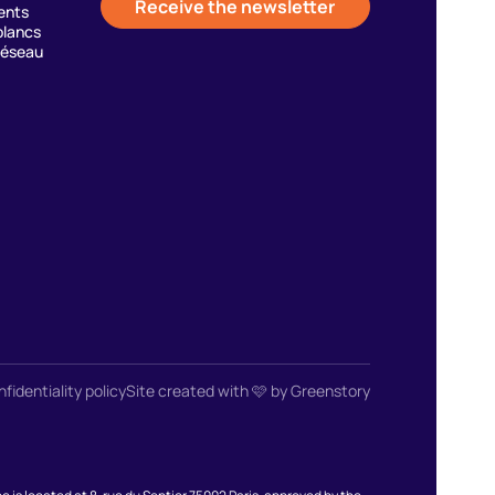
Receive the newsletter
ents
blancs
réseau
fidentiality policy
Site created with 🩷 by Greenstory