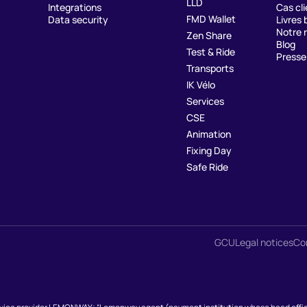
LLD
Integrations
Cas cli
FMD Wallet
Data security
Livres 
Notre 
Zen Share
Blog
Test & Ride
Presse
Transports
IK Vélo
Services
CSE
Animation
Fixing Day
Safe Ride
GCU
Legal notices
Con