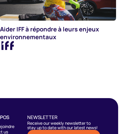
Aider IFF à répondre à leurs enjeux
Autres
environnementaux
OPOS
NEWSLETTER
Receive our weekly newsletter to
ejoindre
stay up to date with our latest news!
t us