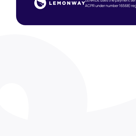
ZENRIDE uses the payment serv
ACPR under number 16568) regi