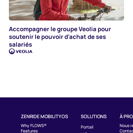
Accompagner le groupe Veolia pour
Industries
soutenir le pouvoir d'achat de ses
salariés
ZENRIDE MOBILITY OS
SOLUTIONS
À PR
Why FLOWS®
Nous r
Portail
Features
Contac