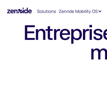
Accueil
Cas clients
Solutions
Zenride Mobility OS
Entrepri
m