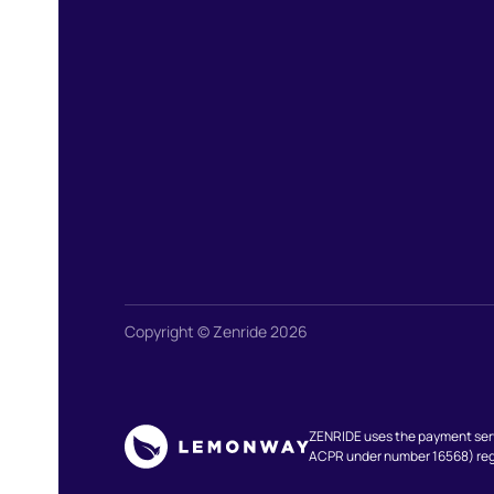
Copyright © Zenride 2026
ZENRIDE uses the payment serv
ACPR under number 16568) regi