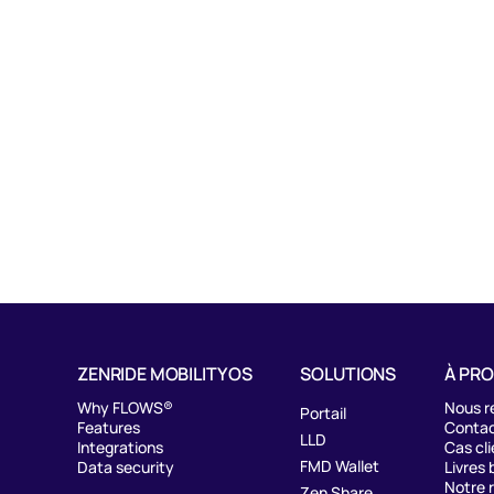
ZENRIDE MOBILITY OS
SOLUTIONS
À PR
Why FLOWS®
Nous r
Portail
Features
Contac
LLD
Integrations
Cas cli
FMD Wallet
Data security
Livres 
Notre 
Zen Share