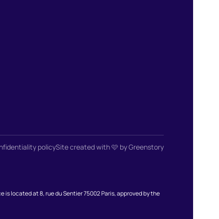
fidentiality policy
Site created with 🩷 by Greenstory
 located at 8, rue du Sentier 75002 Paris, approved by the