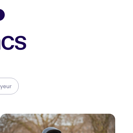
ncs
yeur