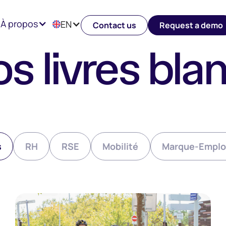
À propos
EN
Contact us
Request a demo
s livres bla
s
RH
RSE
Mobilité
Marque-Emplo