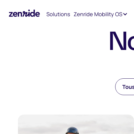
Accueil
Livres blancs
Solutions
Zenride Mobility OS
No
Tou