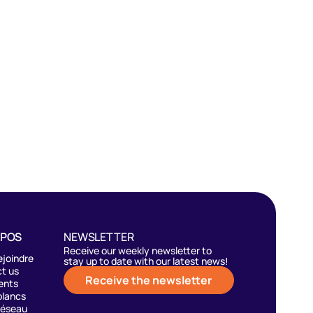
OPOS
NEWSLETTER
Receive our weekly newsletter to
ejoindre
stay up to date with our latest news!
t us
Receive the newsletter
ents
blancs
réseau