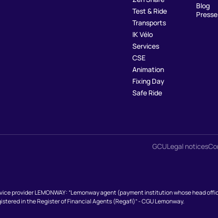
Blog
Test & Ride
Presse
Transports
IK Vélo
Services
CSE
Animation
Fixing Day
Safe Ride
GCU
Legal notices
Con
ice provider LEMONWAY: “Lemonway agent (payment institution whose head office is
stered in the Register of Financial Agents (Regafi)” - CGU Lemonway.