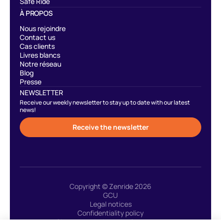
Safe Ride
À PROPOS
Nous rejoindre
Contact us
Cas clients
Livres blancs
Notre réseau
Blog
Presse
NEWSLETTER
Receive our weekly newsletter to stay up to date with our latest
news!
Receive the newsletter
Copyright © Zenride 2026
GCU
Legal notices
Confidentiality policy