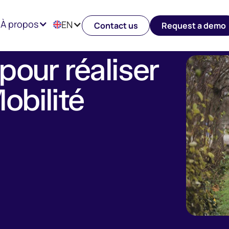
iser son Plan de Mobilité Employeur
À propos
EN
Contact us
Request a demo
pour réaliser
obilité