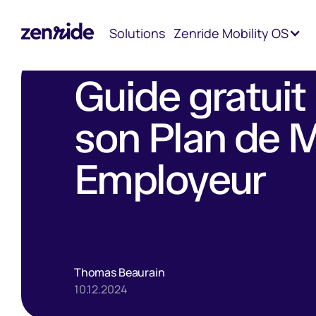
Accueil
Blog
Guide pratique gratuit en 5 étapes pour réal
Solutions
Zenride Mobility OS
Guide gratuit 
son Plan de M
Employeur
Thomas Beaurain
10.12.2024