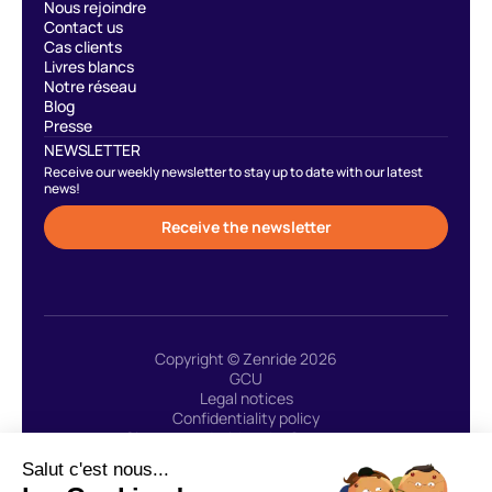
Nous rejoindre
Contact us
Cas clients
Livres blancs
Notre réseau
Blog
Presse
NEWSLETTER
Receive our weekly newsletter to stay up to date with our latest
news!
Receive the newsletter
Copyright © Zenride 2026
GCU
Legal notices
Confidentiality policy
Site created with 🩷 by Greenstory
Salut c'est nous...