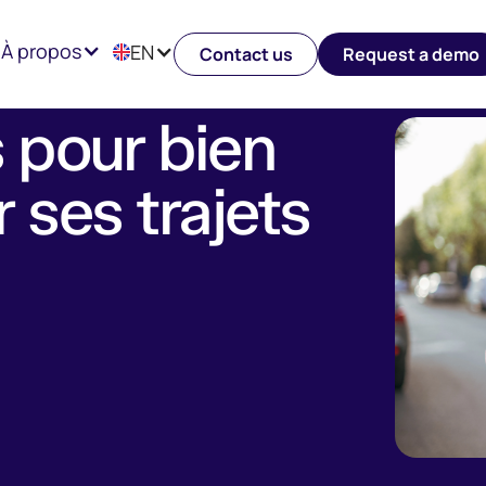
ajets vélotaf !
À propos
EN
Contact us
Request a demo
 pour bien
 ses trajets