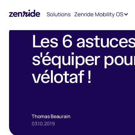
Accueil
Blog
Les 6 astuces pour bien s'équiper pour ses tr
Solutions
Zenride Mobility OS
Les 6 astuces
s'équiper pour
vélotaf !
Thomas Beaurain
03.10.2019