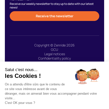
Receive our weekly newsletter to stay up to date with our latest
news!
Receive the newsletter
Copyright © Zenride 2026
GCU
Legal notices
Confidentiality policy
Site created with 🩷 by Greenstory
Salut c'est nous...
les Cookies !
ZENRIDE uses the payment service provider LEMONWAY:
On a attendu d'être sûrs que le contenu de
“Lemonway agent (payment institution whose head office is
ce site vous intéresse avant de vous
located at 8, rue du Sentier 75002 Paris, approved by the ACPR
déranger, mais on aimerait bien vous accompagner pendant votre
under number 16568) registered in the Register of Financial Agents
visite...
(Regafi)” - CGU Lemonway.
C'est OK pour vous ?