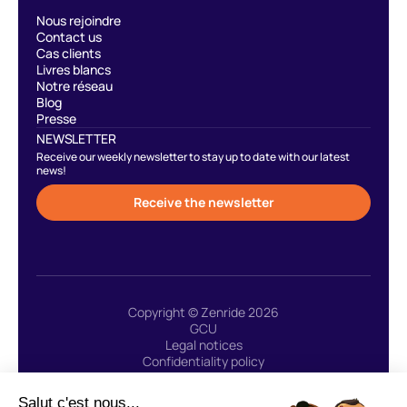
Nous rejoindre
Contact us
Cas clients
Livres blancs
Notre réseau
Blog
Presse
NEWSLETTER
Receive our weekly newsletter to stay up to date with our latest
news!
Receive the newsletter
Copyright © Zenride 2026
GCU
Legal notices
Confidentiality policy
Site created with 🩷 by Greenstory
Salut c'est nous...